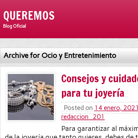
QUEREMOS
Blog Oficial
Archive for Ocio y Entretenimiento
Consejos y cuidad
para tu joyería
Posted on
14 enero, 202
redaccion_201
Para garantizar al máxim
de la joyería que tanto quieres, debes de 