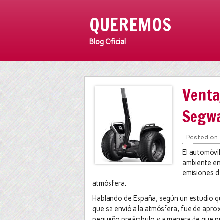
QUEREMOS
Blog Oficial
Venta
Segw
Posted on
El automóvi
ambiente en
emisiones d
atmósfera.
Hablando de España, según un estudio qu
que se envió a la atmósfera, fue de apro
pequeño preámbulo y a manera de que pue