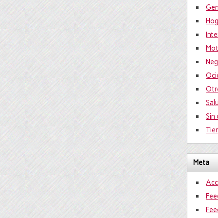
Gen
Hog
Int
Mot
Neg
Oci
Otr
Sal
Sin
Tie
Meta
Acc
Fee
Fee