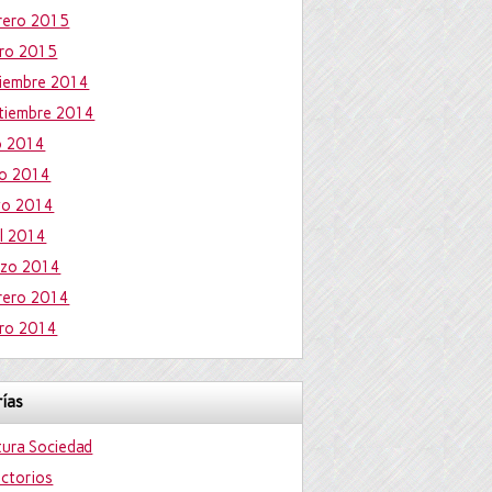
rero 2015
ro 2015
iembre 2014
tiembre 2014
io 2014
io 2014
yo 2014
il 2014
zo 2014
rero 2014
ro 2014
ías
tura Sociedad
ectorios