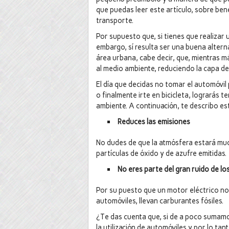
que puedas leer este artículo, sobre ben
transporte.
Por supuesto que, si tienes que realizar 
embargo, sí resulta ser una buena altern
área urbana, cabe decir, que, mientras m
al medio ambiente, reduciendo la capa d
El día que decidas no tomar el automóvil 
o finalmente irte en bicicleta, lograrás 
ambiente. A continuación, te describo es
Reduces las emisiones
No dudes de que la atmósfera estará muc
partículas de óxido y de azufre emitidas.
No eres parte del gran ruido de l
Por su puesto que un motor eléctrico no 
automóviles, llevan carburantes fósiles.
¿Te das cuenta que, si de a poco sumamo
la utilización de automóviles y por lo t