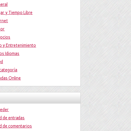
eral
ar y Tiempo Libre
ernet
or
ocios
o y Entretenimiento
os Idiomas
ud
 categoría
ndas Online
eder
d de entradas
d de comentarios