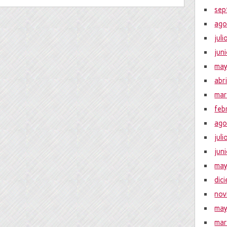
sep
ago
jul
jun
ma
abr
mar
feb
ago
jul
jun
ma
dic
nov
ma
mar