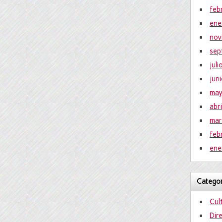
feb
ene
nov
sep
jul
jun
ma
abr
mar
feb
ene
Categor
Cul
Dir