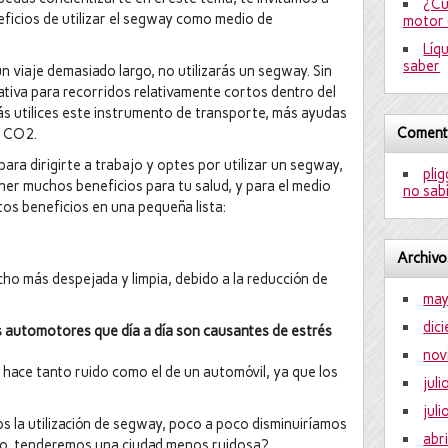
¿Cu
eficios de utilizar el segway como medio de
motor 
Líq
saber
un viaje demasiado largo, no utilizarás un segway. Sin
ativa para recorridos relativamente cortos dentro del
ás utilices este instrumento de transporte, más ayudas
Comenta
e CO2.
para dirigirte a trabajo y optes por utilizar un segway,
pli
tener muchos beneficios para tu salud, y para el medio
no sabí
tos beneficios en una pequeña lista:
Archivo
ho más despejada y limpia, debido a la reducción de
ma
dic
os automotores que día a día son causantes de estrés
nov
hace tanto ruido como el de un automóvil, ya que los
jul
jul
s la utilización de segway, poco a poco disminuiríamos
abr
anto, tenderemos una ciudad menos ruidosa?