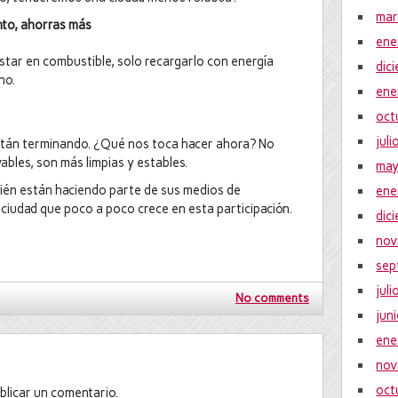
mar
nto, ahorras más
ene
star en combustible, solo recargarlo con energía
dic
ho.
ene
oct
jul
 están terminando. ¿Qué nos toca hacer ahora? No
ables, son más limpias y estables.
ma
cién están haciendo parte de sus medios de
ene
ciudad que poco a poco crece en esta participación.
dic
nov
sep
jul
No comments
jun
ene
nov
oct
blicar un comentario.