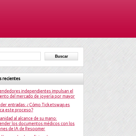
s recientes
endedores independientes impulsan el
iento del mercado de joyería por mayor
der entradas: ¿Cómo Ticketswap.es
ica este proceso?
sanidad al alcance de su mano:
nder los documentos médicos con los
nes de IA de Resoomer