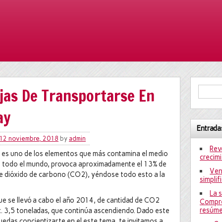
jas De Transportarse En
ay
Entrada
12 noviembre, 2018
by
admin
Rev
l es uno de los elementos que más contamina el medio
crecim
 todo el mundo, provoca aproximadamente el 13% de
Ven
e dióxido de carbono (CO2), yéndose todo esto a la
simplif
La 
e se llevó a cabo el año 2014, de cantidad de CO2
Compre
resúme
x. 3,5 toneladas, que continúa ascendiendo. Dado este
das concientizarte en el este tema, te invitamos a