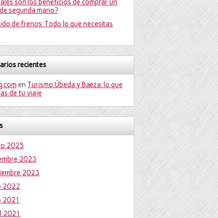
áles son los beneficios de comprar un
de segunda mano?
uido de frenos. Todo lo que necesitas
rios recientes
gg.com
en
Turismo Úbeda y Baeza: lo que
as de tu viaje
s
yo 2025
iembre 2023
iembre 2023
io 2022
io 2021
il 2021