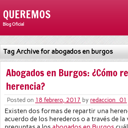
QUEREMOS
Blog Oficial
Tag Archive for abogados en burgos
Abogados en Burgos: ¿Cómo rep
herencia?
Posted on
18 febrero, 2017
by
redaccion_01
Existen dos formas de repartir una herenc
acuerdo de los herederos o a través de la ví
preguntas a los
abogados en Burgos
cuál