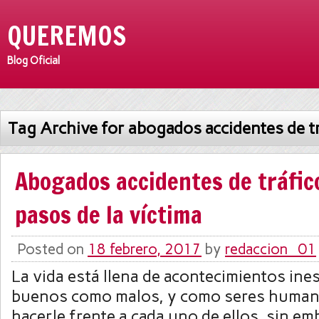
QUEREMOS
Blog Oficial
Tag Archive for abogados accidentes de t
Abogados accidentes de tráfic
pasos de la víctima
Posted on
18 febrero, 2017
by
redaccion_01
La vida está llena de acontecimientos ine
buenos como malos, y como seres huma
hacerle frente a cada uno de ellos, sin e